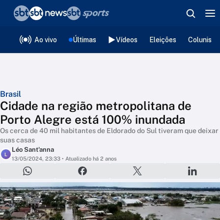
❮
voltar
Editorias
Ao vivo
Últimas
Vídeos
Eleições
Colunista
Brasil
Cidade na região metropolitana de
Porto Alegre está 100% inundada
Os cerca de 40 mil habitantes de Eldorado do Sul tiveram que deixar
suas casas
Léo Sant'anna
L
13/05/2024, 23:33
• Atualizado há 2 anos