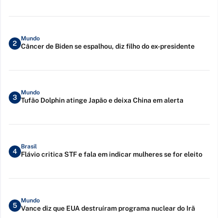
Mundo
2
Câncer de Biden se espalhou, diz filho do ex-presidente
Mundo
3
Tufão Dolphin atinge Japão e deixa China em alerta
Brasil
4
Flávio critica STF e fala em indicar mulheres se for eleito
Mundo
5
Vance diz que EUA destruíram programa nuclear do Irã