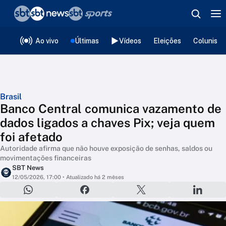
❮
voltar
Editorias
Ao vivo
Últimas
Vídeos
Eleições
Colunista
Brasil
Banco Central comunica vazamento de
dados ligados a chaves Pix; veja quem
foi afetado
Autoridade afirma que não houve exposição de senhas, saldos ou
movimentações financeiras
SBT News
12/05/2026, 17:00
• Atualizado há 2 mêses