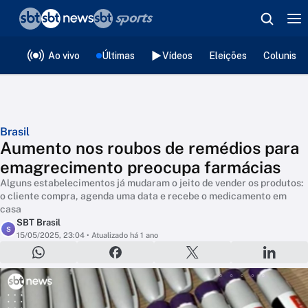
❮
voltar
Editorias
Ao vivo
Últimas
Vídeos
Eleições
Colunista
Brasil
Aumento nos roubos de remédios para
emagrecimento preocupa farmácias
Alguns estabelecimentos já mudaram o jeito de vender os produtos:
o cliente compra, agenda uma data e recebe o medicamento em
casa
SBT Brasil
S
15/05/2025, 23:04
• Atualizado há 1 ano