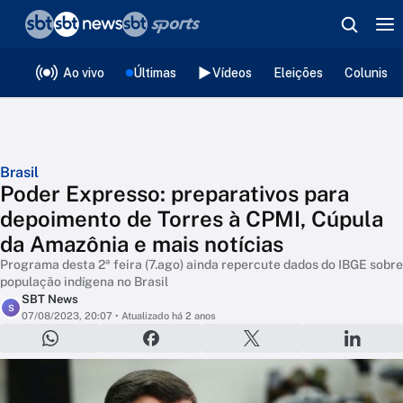
❮
voltar
Editorias
Ao vivo
Últimas
Vídeos
Eleições
Colunista
Brasil
Poder Expresso: preparativos para
depoimento de Torres à CPMI, Cúpula
da Amazônia e mais notícias
Programa desta 2ª feira (7.ago) ainda repercute dados do IBGE sobre
população indígena no Brasil
SBT News
S
07/08/2023, 20:07
• Atualizado há 2 anos