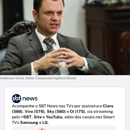
Anderson Torres (Valter Campanato/Agência Brasil)
Acompanhe o SBT News nas TVs por assinatura
Claro
(586)
,
Vivo (576)
,
Sky (580)
e
Oi (175)
, via streaming
pelo
+SBT
,
Site
e
YouTube
, além dos canais nas Smart
TVs
Samsung
e
LG
.