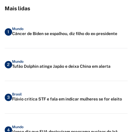
Mais lidas
Mundo
1
Câncer de Biden se espalhou, diz filho do ex-presidente
Mundo
2
Tufão Dolphin atinge Japão e deixa China em alerta
Brasil
3
Flávio critica STF e fala em indicar mulheres se for eleito
Mundo
4
Vance diz que EUA destruíram programa nuclear do Irã