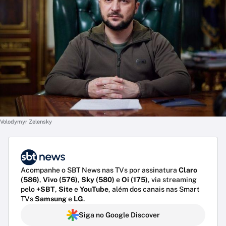
Volodymyr Zelensky
Acompanhe o SBT News nas TVs por assinatura
Claro
(586)
,
Vivo (576)
,
Sky (580)
e
Oi (175)
, via streaming
pelo
+SBT
,
Site
e
YouTube
, além dos canais nas Smart
TVs
Samsung
e
LG
.
Siga no Google Discover