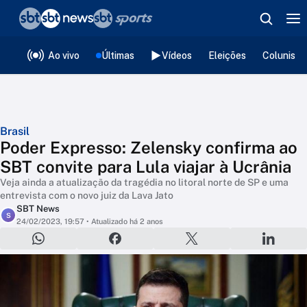
❮
voltar
Editorias
Ao vivo
Últimas
Vídeos
Eleições
Colunista
Brasil
Poder Expresso: Zelensky confirma ao
SBT convite para Lula viajar à Ucrânia
Veja ainda a atualização da tragédia no litoral norte de SP e uma
entrevista com o novo juiz da Lava Jato
SBT News
S
24/02/2023, 19:57
• Atualizado há 2 anos