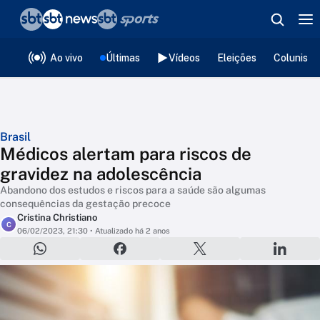
❮
voltar
Editorias
Ao vivo
Últimas
Vídeos
Eleições
Colunista
Brasil
Médicos alertam para riscos de
gravidez na adolescência
Abandono dos estudos e riscos para a saúde são algumas
consequências da gestação precoce
Cristina Christiano
C
06/02/2023, 21:30
• Atualizado há 2 anos