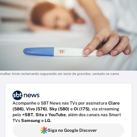
mulher triste reclamando segurando um teste de gravidez, sentado na cama
Acompanhe o SBT News nas TVs por assinatura
Claro
(586)
,
Vivo (576)
,
Sky (580)
e
Oi (175)
, via streaming
pelo
+SBT
,
Site
e
YouTube
, além dos canais nas Smart
TVs
Samsung
e
LG
.
Siga no Google Discover