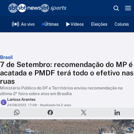
❮
voltar
Editorias
Ao vivo
Últimas
Vídeos
Eleições
Colunista
Brasil
7 de Setembro: recomendação do MP é
acatada e PMDF terá todo o efetivo nas
ruas
Ministério Público do DF e Territórios enviou recomendação na
última 2ª feira sobre atos em Brasília
Larissa Arantes
L
24/08/2022, 17:08
• Atualizado há 2 anos