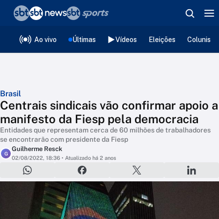
❮
voltar
Editorias
Ao vivo
Últimas
Vídeos
Eleições
Colunista
Brasil
Centrais sindicais vão confirmar apoio a
manifesto da Fiesp pela democracia
Entidades que representam cerca de 60 milhões de trabalhadores
se encontrarão com presidente da Fiesp
Guilherme Resck
G
02/08/2022, 18:36
• Atualizado há 2 anos