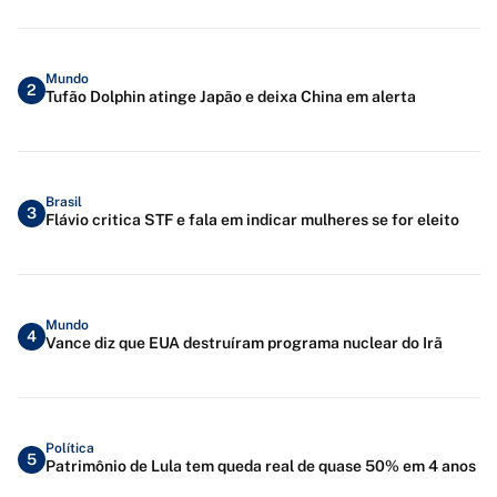
Mundo
2
Tufão Dolphin atinge Japão e deixa China em alerta
Brasil
3
Flávio critica STF e fala em indicar mulheres se for eleito
Mundo
4
Vance diz que EUA destruíram programa nuclear do Irã
Política
5
Patrimônio de Lula tem queda real de quase 50% em 4 anos