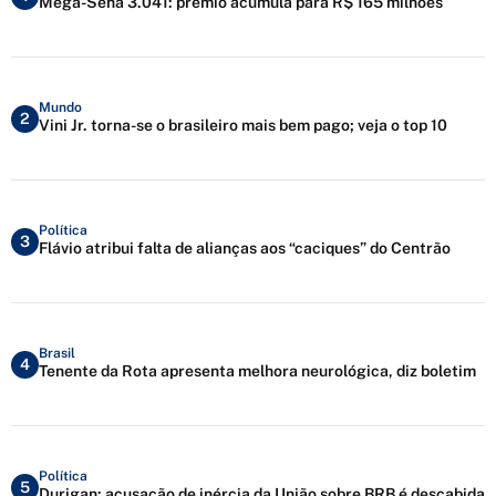
Mega-Sena 3.041: prêmio acumula para R$ 165 milhões
Mundo
2
Vini Jr. torna-se o brasileiro mais bem pago; veja o top 10
Política
3
Flávio atribui falta de alianças aos “caciques” do Centrão
Brasil
4
Tenente da Rota apresenta melhora neurológica, diz boletim
Política
5
Durigan: acusação de inércia da União sobre BRB é descabida