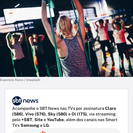
Exercício físico | Unsplash
Acompanhe o SBT News nas TVs por assinatura
Claro
(586)
,
Vivo (576)
,
Sky (580)
e
Oi (175)
, via streaming
pelo
+SBT
,
Site
e
YouTube
, além dos canais nas Smart
TVs
Samsung
e
LG
.