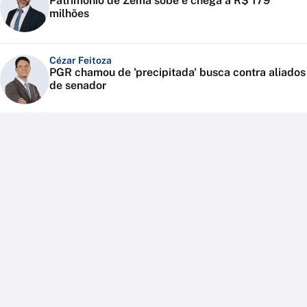
Patrimônio de Zema sobe e chega a R$ 179
milhões
Cézar Feitoza
PGR chamou de 'precipitada' busca contra aliados
de senador