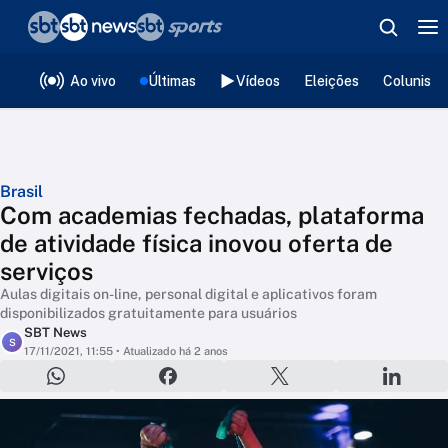
❮
voltar
Editorias
Ao vivo
Últimas
Vídeos
Eleições
Colunista
Brasil
Com academias fechadas, plataforma
de atividade física inovou oferta de
serviços
Aulas digitais on-line, personal digital e aplicativos foram
disponibilizados gratuitamente para usuários
SBT News
S
17/11/2021, 11:55
• Atualizado há 2 anos