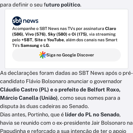
para definir o seu f
uturo político
.
Acompanhe o SBT News nas TVs por assinatura
Claro
(586)
,
Vivo (576)
,
Sky (580)
e
Oi (175)
, via streaming
pelo
+SBT
,
Site
e
YouTube
, além dos canais nas Smart
TVs
Samsung
e
LG
.
Siga no Google Discover
As declarações foram dadas ao SBT News após o pré-
candidato Flávio Bolsonaro anunciar o governador
Cláudio Castro (PL) e o prefeito de Belfort Roxo,
Márcio Canella (União)
, como seus nomes para a
disputa às duas cadeiras ao Senado.
Dias antes, Portinho, que é
líder do PL no Senado
,
havia se reunido com o ex-presidente Jair Bolsonaro na
Papudinha e reforçado a sua intenção de ter o apoio