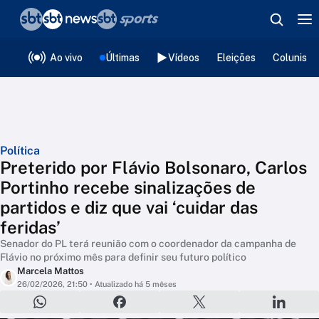
❮
voltar
Editorias
Ao vivo
Últimas
Vídeos
Eleições
Colunista
Política
Preterido por Flávio Bolsonaro, Carlos
Portinho recebe sinalizações de
partidos e diz que vai ‘cuidar das
feridas’
Senador do PL terá reunião com o coordenador da campanha de
Flávio no próximo mês para definir seu futuro político
Marcela Mattos
26/02/2026, 21:50
• Atualizado há 5 mêses