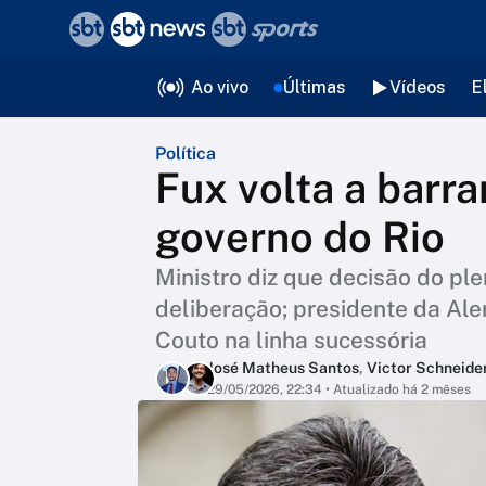
❮
voltar
Editorias
Ao vivo
Últimas
Vídeos
E
Política
Fux volta a barr
governo do Rio
Ministro diz que decisão do pl
deliberação; presidente da Aler
Couto na linha sucessória
José Matheus Santos
,
Victor Schneide
29/05/2026, 22:34
• Atualizado há 2 mêses