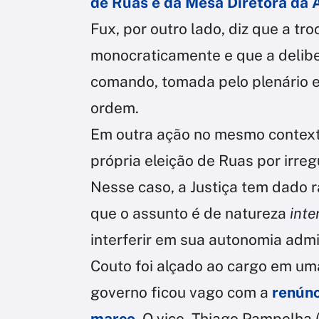
de Ruas e da Mesa Diretora da Al
Fux, por outro lado, diz que a t
monocraticamente e que a delib
comando, tomada pelo plenário e
ordem.
Em outra ação no mesmo context
própria eleição de Ruas por irre
Nesse caso, a Justiça tem dado 
que o assunto é de natureza
inte
interferir em sua autonomia admin
Couto foi alçado ao cargo em um
governo ficou vago com a
renúnc
março
. O vice, Thiago Pampolha