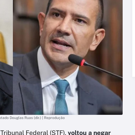
putado Douglas Ruas (dir.) | Reprodução
Tribunal Federal (STF),
voltou a negar