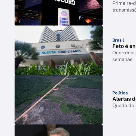
Primeira-d
transmiss
Brasil
Feto é e
Ocorrência
semanas
Política
Alertas 
Queda de 3