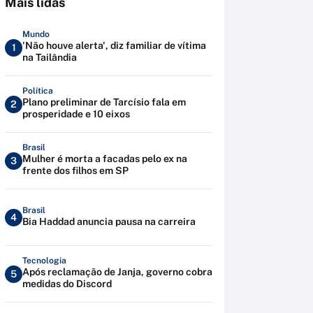
Mais lidas
Mundo
'Não houve alerta', diz familiar de vítima
1
na Tailândia
Política
Plano preliminar de Tarcísio fala em
2
prosperidade e 10 eixos
Brasil
Mulher é morta a facadas pelo ex na
3
frente dos filhos em SP
Brasil
4
Bia Haddad anuncia pausa na carreira
Tecnologia
Após reclamação de Janja, governo cobra
5
medidas do Discord