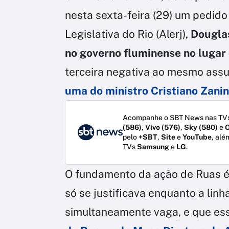
nesta sexta-feira (29) um pedid
Legislativa do Rio (Alerj),
Dougla
no governo fluminense no luga
terceira negativa ao mesmo ass
uma do ministro Cristiano Zanin
Acompanhe o SBT News nas TVs
(586)
,
Vivo (576)
,
Sky (580)
e
O
pelo
+SBT
,
Site
e
YouTube
, alé
TVs
Samsung
e
LG
.
O fundamento da ação de Ruas 
só se justificava enquanto a lin
simultaneamente vaga, e que es