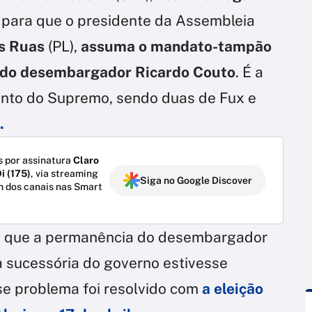
o para que o presidente da Assembleia
s Ruas
(PL),
assuma o mandato-tampão
r do desembargador Ricardo Couto
. É a
unto do Supremo, sendo duas de Fux e
.
 por assinatura
Claro
i (175)
, via streaming
Siga no Google Discover
m dos canais nas Smart
é que a permanência do desembargador
ha sucessória do governo estivesse
se problema foi resolvido com
a eleição