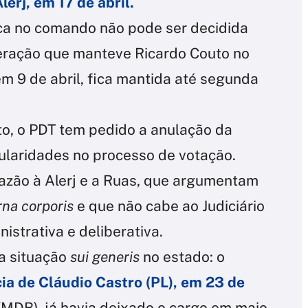
erj, em 17 de abril.
roca no comando não pode ser decidida
eração que manteve Ricardo Couto no
m 9 de abril, fica mantida até segunda
o, o PDT tem pedido a anulação da
gularidades no processo de votação.
razão à Alerj e a Ruas, que argumentam
rna corporis
e que não cabe ao Judiciário
istrativa e deliberativa.
a situação
sui generis
no estado: o
ia de Cláudio Castro (PL), em 23 de
 (MDB), já havia deixado o cargo em maio