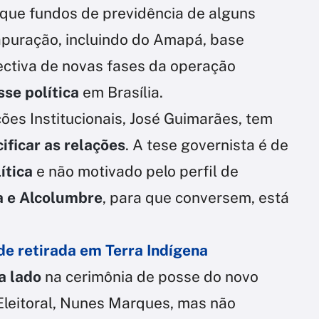
 que fundos de previdência de alguns
apuração, incluindo do Amapá, base
ectiva de novas fases da operação
sse política
em Brasília.
ções Institucionais, José Guimarães, tem
ificar as relações
. A tese governista é de
ítica
e não motivado pelo perfil de
a e Alcolumbre
, para que conversem, está
de retirada em Terra Indígena
 a lado
na cerimônia de posse do novo
Eleitoral, Nunes Marques, mas não