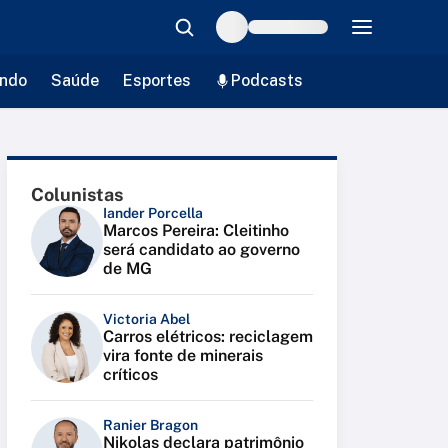
ndo
Saúde
Esportes
Podcasts
Colunistas
Iander Porcella
Marcos Pereira: Cleitinho
será candidato ao governo
de MG
Victoria Abel
Carros elétricos: reciclagem
vira fonte de minerais
críticos
Ranier Bragon
Nikolas declara patrimônio