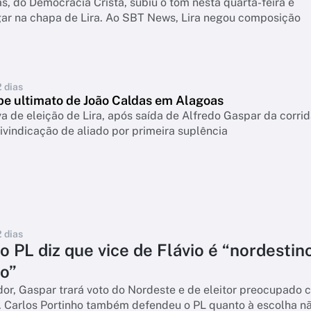
s, do Democracia Cristã, subiu o tom nesta quarta-feira e
gar na chapa de Lira. Ao SBT News, Lira negou composição
2 dias
ebe ultimato de João Caldas em Alagoas
a de eleição de Lira, após saída de Alfredo Gaspar da corrid
ivindicação de aliado por primeira suplência
2 dias
o PL diz que vice de Flávio é “nordestin
o”
or, Gaspar trará voto do Nordeste e de eleitor preocupado 
. Carlos Portinho também defendeu o PL quanto à escolha n