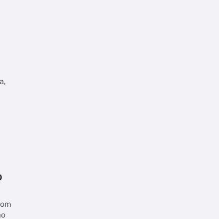
a,
o
com
ão