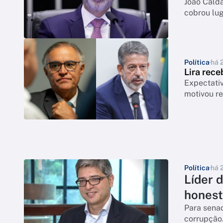
João Calda
cobrou lu
Política
há 
Lira rec
Expectativ
motivou re
Política
há 
Líder d
honest
Para senad
corrupção