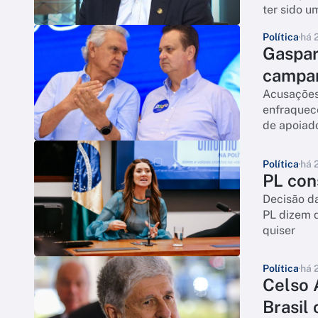
ter sido u
Política
há 
Gaspar
campan
Acusações 
enfraquece
de apoiad
Política
há 
PL con
Decisão da
PL dizem q
quiser
Política
há 
Celso 
Brasil