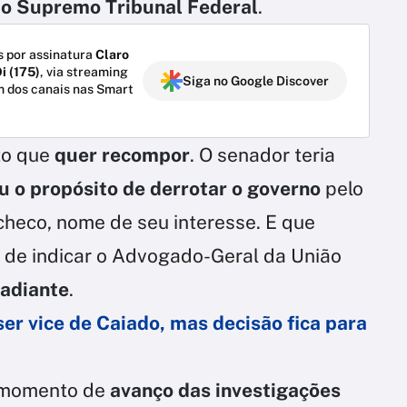
do Supremo Tribunal Federal
.
 por assinatura
Claro
i (175)
, via streaming
Siga no Google Discover
m dos canais nas Smart
to que
quer recompor
. O senador teria
u o propósito de derrotar o governo
pelo
checo, nome de seu interesse. E que
 de indicar o Advogado-Geral da União
 adiante
.
ser vice de Caiado, mas decisão fica para
 momento de
avanço das investigações