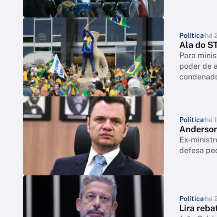
Política
há 
Ala do ST
Para minis
poder de a
condenado
Política
há 1
Anderson 
Ex-ministr
defesa ped
Política
há 
Lira reba