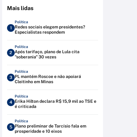
Mais lidas
Política
Redes sociais elegem presidentes?
1
Especialistas respondem
Política
Após tarifaço, plano de Lula cita
2
"soberania" 30 vezes
Política
PL mantém Roscoe e não apoiará
3
Cleitinho em Minas
Política
Erika Hilton declara R$ 15,9 mil ao TSE e
4
é criticada
Política
Plano preliminar de Tarcísio fala em
5
prosperidade e 10 eixos