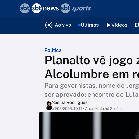
❮
voltar
Editorias
Ao vivo
Últimas
Vídeos
E
Política
Planalto vê jogo
Alcolumbre em 
Para governistas, nome de Jor
ser aprovado; encontro de Lul
Basília Rodrigues
31/05/2026, 19:11
• Atualizado há 2 mêses