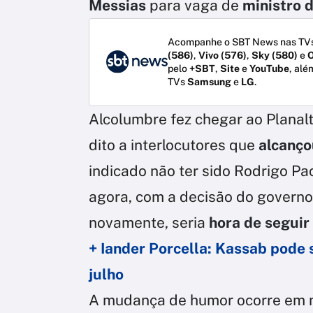
Messias
para vaga de
ministro 
Acompanhe o SBT News nas TVs
(586)
,
Vivo (576)
,
Sky (580)
e
O
pelo
+SBT
,
Site
e
YouTube
, alé
TVs
Samsung
e
LG
.
Alcolumbre fez chegar ao Planal
dito a interlocutores que
alcanço
indicado não ter sido Rodrigo Pa
agora, com a decisão do governo
novamente, seria
hora de seguir
+ Iander Porcella: Kassab pode 
julho
A mudança de humor ocorre em