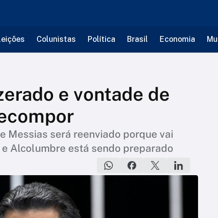
leições
Colunistas
Política
Brasil
Economia
Mu
 zerado e vontade de
recompor
ge Messias será reenviado porque vai
a e Alcolumbre está sendo preparado