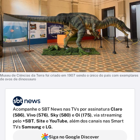
Museu de Ciências da Terra foi criado em 1907 sendo o único do país com exemplares
de ovos de dinossauro
Acompanhe o SBT News nas TVs por assinatura
Claro
(586)
,
Vivo (576)
,
Sky (580)
e
Oi (175)
, via streaming
pelo
+SBT
,
Site
e
YouTube
, além dos canais nas Smart
TVs
Samsung
e
LG
.
Siga no Google Discover