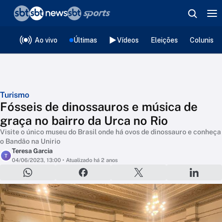
❮
voltar
Editorias
Ao vivo
Últimas
Vídeos
Eleições
Colunista
Turismo
Fósseis de dinossauros e música de
graça no bairro da Urca no Rio
Visite o único museu do Brasil onde há ovos de dinossauro e conheça
o Bandão na Unirio
Teresa Garcia
T
04/06/2023, 13:00
• Atualizado há 2 anos