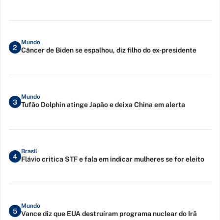
Mundo
2
Câncer de Biden se espalhou, diz filho do ex-presidente
Mundo
3
Tufão Dolphin atinge Japão e deixa China em alerta
Brasil
4
Flávio critica STF e fala em indicar mulheres se for eleito
Mundo
5
Vance diz que EUA destruíram programa nuclear do Irã