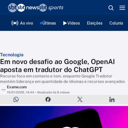
❮
voltar
Editorias
Ao vivo
Últimas
Vídeos
Eleições
Colunista
Tecnologia
Em novo desafio ao Google, OpenAI
aposta em tradutor do ChatGPT
Recurso foca em contexto e tom, enquanto Google Tradutor
mantém liderança em quantidade de idiomas e recursos avançados
Exame.com
15/01/2026, 14:44
• Atualizado há 6 mêses