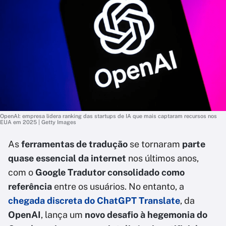
OpenAI: empresa lidera ranking das startups de IA que mais captaram recursos nos
EUA em 2025 | Getty Images
As
ferramentas de tradução
se tornaram
parte
quase essencial da internet
nos últimos anos,
com o
Google Tradutor consolidado como
referência
entre os usuários. No entanto, a
chegada discreta do ChatGPT Translate
, da
OpenAI
, lança um
novo desafio à hegemonia do