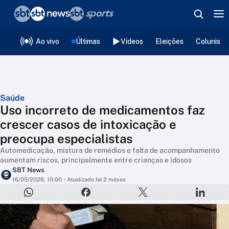
❮
voltar
Editorias
Ao vivo
Últimas
Vídeos
Eleições
Colunista
Saúde
Uso incorreto de medicamentos faz
crescer casos de intoxicação e
preocupa especialistas
Automedicação, mistura de remédios e falta de acompanhamento
aumentam riscos, principalmente entre crianças e idosos
SBT News
16/05/2026, 10:00
• Atualizado há 2 mêses