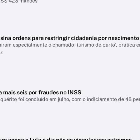
US$ 423 milhões
sina ordens para restringir cidadania por nascimento
ram especialmente o chamado 'turismo de parto', prática em
uz
a mais seis por fraudes no INSS
nquérito foi concluído em julho, com o indiciamento de 48 p
ra acena a Lula e diz não se vincular aos extremos