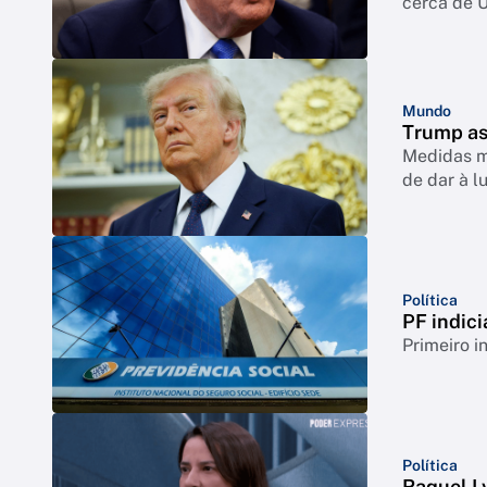
cerca de 
Mundo
Trump as
Medidas mi
de dar à l
Política
PF indici
Primeiro i
Política
Raquel Ly