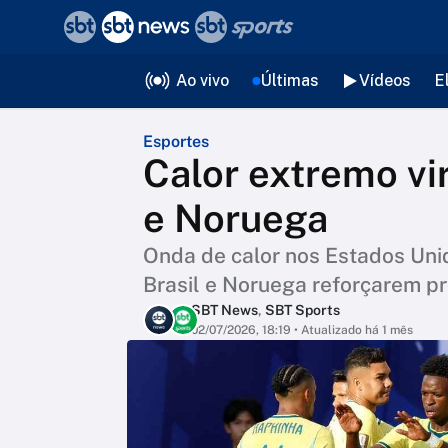
❮
voltar
Editorias
Ao vivo
Últimas
Vídeos
E
Esportes
Calor extremo vir
e Noruega
Onda de calor nos Estados Unid
Brasil e Noruega reforçarem pr
SBT News
,
SBT Sports
02/07/2026, 18:19
• Atualizado há 1 mês