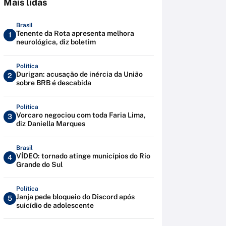
Mais lidas
Brasil
Tenente da Rota apresenta melhora
1
neurológica, diz boletim
Política
Durigan: acusação de inércia da União
2
sobre BRB é descabida
Política
Vorcaro negociou com toda Faria Lima,
3
diz Daniella Marques
Brasil
VÍDEO: tornado atinge municípios do Rio
4
Grande do Sul
Política
Janja pede bloqueio do Discord após
5
suicídio de adolescente