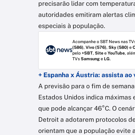
precisarão lidar com temperatur
autoridades emitiram alertas cl
especiais à população.
Acompanhe o SBT News nas TVs
(586)
,
Vivo (576)
,
Sky (580)
e
O
pelo
+SBT
,
Site
e
YouTube
, alé
TVs
Samsung
e
LG
.
+ Espanha x Áustria: assista ao 
A previsão para o fim de semana
Estados Unidos indica máximas 
que pode alcançar 46°C. O cenár
Detroit a adotarem protocolos d
orientam que a população evite a