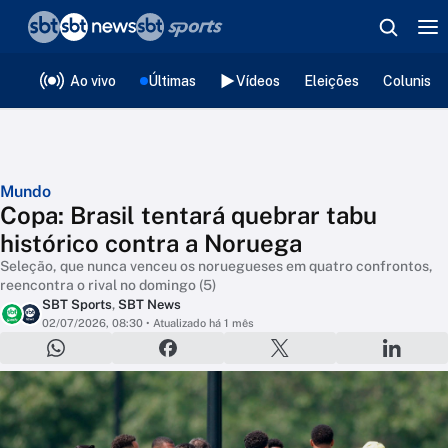
❮
voltar
Editorias
Ao vivo
Últimas
Vídeos
Eleições
Colunista
Mundo
Copa: Brasil tentará quebrar tabu
histórico contra a Noruega
Seleção, que nunca venceu os noruegueses em quatro confrontos,
reencontra o rival no domingo (5)
SBT Sports
,
SBT News
02/07/2026, 08:30
• Atualizado há 1 mês