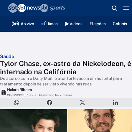
❮
voltar
Editorias
Ao vivo
Últimas
Vídeos
Eleições
Colunista
Saúde
Tylor Chase, ex-astro da Nickelodeon, é
internado na Califórnia
De acordo com o Daily Mail, o ator foi levado a um hospital para
tratamento depois de ser visto vivendo nas ruas
Naiara Ribeiro
26/12/2025, 18:23
• Atualizado há 7 mêses