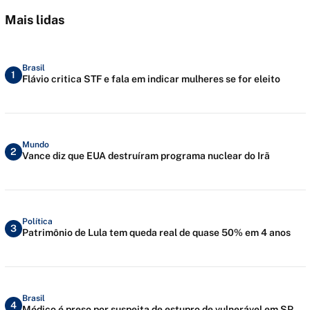
Mais lidas
Brasil
1
Flávio critica STF e fala em indicar mulheres se for eleito
Mundo
2
Vance diz que EUA destruíram programa nuclear do Irã
Política
3
Patrimônio de Lula tem queda real de quase 50% em 4 anos
Brasil
4
Médico é preso por suspeita de estupro de vulnerável em SP