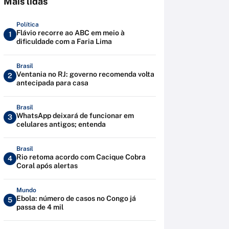
Mais lidas
Política
Flávio recorre ao ABC em meio à
1
dificuldade com a Faria Lima
Brasil
Ventania no RJ: governo recomenda volta
2
antecipada para casa
Brasil
WhatsApp deixará de funcionar em
3
celulares antigos; entenda
Brasil
Rio retoma acordo com Cacique Cobra
4
Coral após alertas
Mundo
Ebola: número de casos no Congo já
5
passa de 4 mil