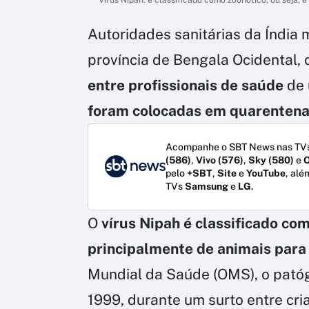
Autoridades sanitárias da Índia
província de Bengala Ocidental,
entre profissionais de saúde
de 
foram colocadas em quarenten
Acompanhe o SBT News nas TVs
(586)
,
Vivo (576)
,
Sky (580)
e
O
pelo
+SBT
,
Site
e
YouTube
, alé
TVs
Samsung
e
LG
.
O
vírus Nipah é classificado co
principalmente de animais par
Mundial da Saúde (OMS), o patóge
1999, durante um surto entre cri