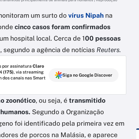
 monitoram um surto do
vírus Nipah
na
 onde
cinco casos foram confirmados
um hospital local. Cerca de 1
00 pessoas
a
, segundo a agência de notícias
Reuters.
 por assinatura
Claro
i (175)
, via streaming
Siga no Google Discover
m dos canais nas Smart
mo zoonótico
, ou seja, é
transmitido
a humanos.
Segundo a Organização
no foi identificado pela primeira vez em
adores de porcos na Malásia, e aparece