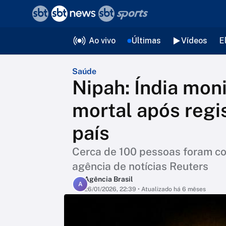
❮
voltar
Editorias
Ao vivo
Últimas
Vídeos
E
Saúde
Nipah: Índia moni
mortal após regi
país
Cerca de 100 pessoas foram c
agência de notícias Reuters
Agência Brasil
A
26/01/2026, 22:39
• Atualizado há 6 mêses