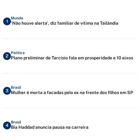
Mundo
1
'Não houve alerta', diz familiar de vítima na Tailândia
Política
2
Plano preliminar de Tarcísio fala em prosperidade e 10 eixos
Brasil
3
Mulher é morta a facadas pelo ex na frente dos filhos em SP
Brasil
4
Bia Haddad anuncia pausa na carreira