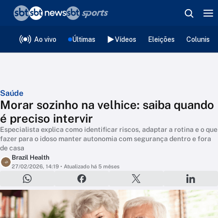
❮
voltar
Editorias
Ao vivo
Últimas
Vídeos
Eleições
Colunista
Saúde
Morar sozinho na velhice: saiba quando
é preciso intervir
Especialista explica como identificar riscos, adaptar a rotina e o que
fazer para o idoso manter autonomia com segurança dentro e fora
de casa
Brazil Health
27/02/2026, 14:19
• Atualizado há 5 mêses