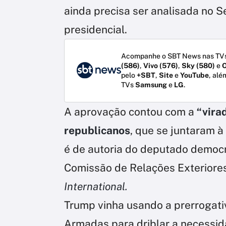
ainda precisa ser analisada no
presidencial.
Acompanhe o SBT News nas TVs
(586)
,
Vivo (576)
,
Sky (580)
e
O
pelo
+SBT
,
Site
e
YouTube
, alé
TVs
Samsung
e
LG
.
A aprovação contou com a
“vira
republicanos
, que se juntaram à
é de autoria do deputado democ
Comissão de Relações Exteriore
International.
Trump vinha usando a prerrogat
Armadas para driblar a necessi