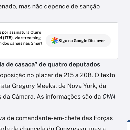
 Senado, mas não depende de sanção
 por assinatura
Claro
i (175)
, via streaming
Siga no Google Discover
m dos canais nas Smart
da de casaca” de quatro deputados
 oposição no placar de 215 a 208. O texto
rata Gregory Meeks, de Nova York, da
s da Câmara. As informações são da
CNN
iva de comandante-em-chefe das Forças
dade de chancela do Congresso, mas a