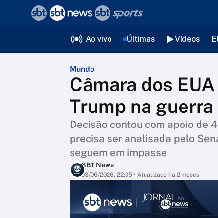
❮
voltar
Editorias
Ao vivo
Últimas
Vídeos
E
Mundo
Câmara dos EUA 
Trump na guerra 
Decisão contou com apoio de 4
precisa ser analisada pelo Sen
seguem em impasse
SBT News
03/06/2026, 22:05
• Atualizado há 2 mêses