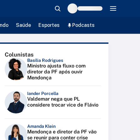
ndo
Saúde
Esportes
Podcasts
Colunistas
Basília Rodrigues
Ministro ajusta fluxo com
diretor da PF após ouvir
Mendonça
Iander Porcella
Valdemar nega que PL
considere trocar vice de Flávio
Amanda Klein
Mendonça e diretor da PF vão
se reunir para conter crise