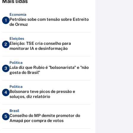
Mais lidas
Economia
Petróleo sobe com tensão sobre Estreito
1
de Ormuz
Eleições
Eleição: TSE cria conselho para
2
monitorar IA e desinformação
Política
Lula diz que Rubio é "bolsonarista" e "não
3
gosta do Brasil"
Política
Bolsonaro teve picos de pressão e
4
soluços, diz relatório
Brasil
Conselho do MP demite promotor do
5
Amapá por compra de votos