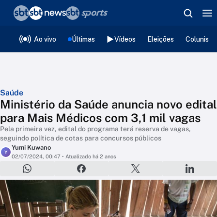
❮
voltar
Editorias
Ao vivo
Últimas
Vídeos
Eleições
Colunista
Saúde
Ministério da Saúde anuncia novo edital
para Mais Médicos com 3,1 mil vagas
Pela primeira vez, edital do programa terá reserva de vagas,
seguindo política de cotas para concursos públicos
Yumi Kuwano
Y
02/07/2024, 00:47
• Atualizado há 2 anos