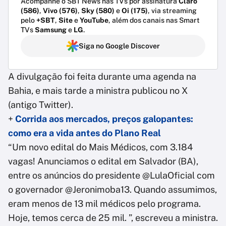
Acompanhe o SBT News nas TVs por assinatura
Claro
(586)
,
Vivo (576)
,
Sky (580)
e
Oi (175)
, via streaming
pelo
+SBT
,
Site
e
YouTube
, além dos canais nas Smart
TVs
Samsung
e
LG
.
Siga no Google Discover
A divulgação foi feita durante uma agenda na
Bahia, e mais tarde a ministra publicou no X
(antigo Twitter).
+
Corrida aos mercados, preços galopantes:
como era a vida antes do Plano Real
“Um novo edital do Mais Médicos, com 3.184
vagas! Anunciamos o edital em Salvador (BA),
entre os anúncios do presidente @LulaOficial com
o governador @Jeronimoba13. Quando assumimos,
eram menos de 13 mil médicos pelo programa.
Hoje, temos cerca de 25 mil. ”, escreveu a ministra.