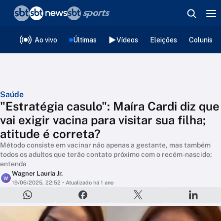
❮
voltar
Editorias
Ao vivo
Últimas
Vídeos
Eleições
Colunista
Saúde
"Estratégia casulo": Maíra Cardi diz que
vai exigir vacina para visitar sua filha;
atitude é correta?
Método consiste em vacinar não apenas a gestante, mas também
todos os adultos que terão contato próximo com o recém-nascido;
entenda
Wagner Lauria Jr.
W
19/06/2025, 22:52
• Atualizado há 1 ano