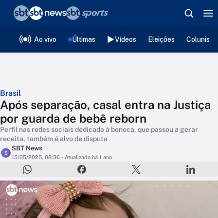
❮
voltar
Editorias
Ao vivo
Últimas
Vídeos
Eleições
Colunista
Brasil
Após separação, casal entra na Justiça
por guarda de bebê reborn
Perfil nas redes sociais dedicado à boneca, que passou a gerar
receita, também é alvo de disputa
SBT News
S
15/05/2025, 08:36
• Atualizado há 1 ano