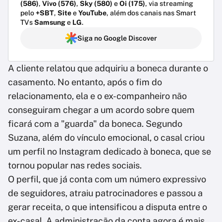
(586)
,
Vivo (576)
,
Sky (580)
e
Oi (175)
, via streaming
pelo
+SBT
,
Site
e
YouTube
, além dos canais nas Smart
TVs
Samsung
e
LG
.
Siga no Google Discover
A cliente relatou que adquiriu a boneca durante o
casamento. No entanto, após o fim do
relacionamento, ela e o ex-companheiro não
conseguiram chegar a um acordo sobre quem
ficará com a "guarda" da boneca. Segundo
Suzana, além do vínculo emocional, o casal criou
um perfil no Instagram dedicado à boneca, que se
tornou popular nas redes sociais.
O perfil, que já conta com um número expressivo
de seguidores, atraiu patrocinadores e passou a
gerar receita, o que intensificou a disputa entre o
ex-casal. A administração da conta agora é mais