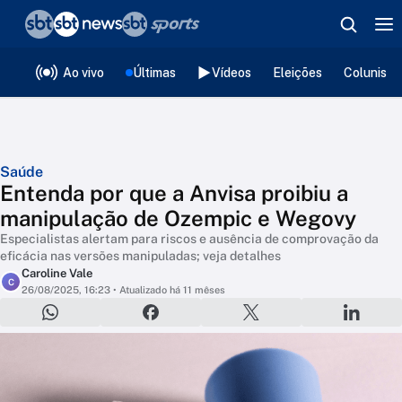
❮
voltar
Editorias
Ao vivo
Últimas
Vídeos
Eleições
Colunista
Saúde
Entenda por que a Anvisa proibiu a
manipulação de Ozempic e Wegovy
Especialistas alertam para riscos e ausência de comprovação da
eficácia nas versões manipuladas; veja detalhes
Caroline Vale
C
26/08/2025, 16:23
• Atualizado há 11 mêses