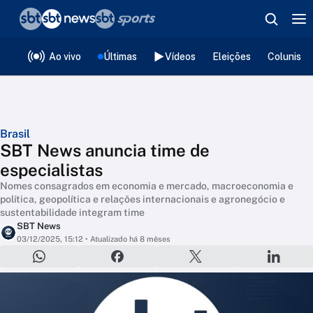
❮
voltar
Editorias
Ao vivo
Últimas
Vídeos
Eleições
Colunista
Brasil
SBT News anuncia time de
especialistas
Nomes consagrados em economia e mercado, macroeconomia e
política, geopolítica e relações internacionais e agronegócio e
sustentabilidade integram time
SBT News
03/12/2025, 15:12
• Atualizado há 8 mêses