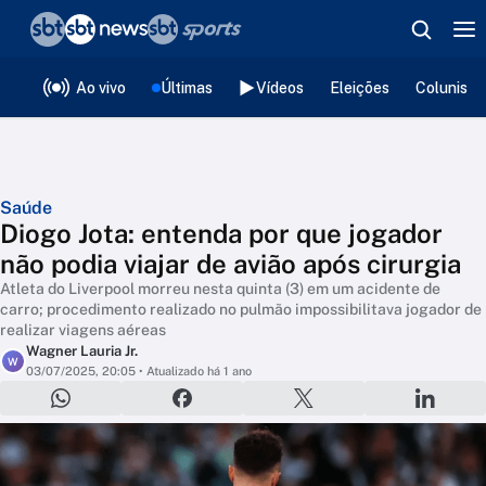
❮
voltar
Editorias
Ao vivo
Últimas
Vídeos
Eleições
Colunista
Saúde
Diogo Jota: entenda por que jogador
não podia viajar de avião após cirurgia
Atleta do Liverpool morreu nesta quinta (3) em um acidente de
carro; procedimento realizado no pulmão impossibilitava jogador de
realizar viagens aéreas
Wagner Lauria Jr.
W
03/07/2025, 20:05
• Atualizado há 1 ano