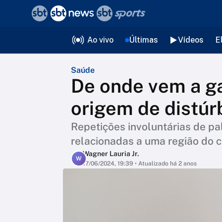
❮
voltar
Editorias
Ao vivo
Últimas
Vídeos
E
Saúde
De onde vem a ga
origem de distúrb
Repetições involuntárias de pa
relacionadas a uma região do c
Wagner Lauria Jr.
W
17/06/2024, 19:39
• Atualizado há 2 anos