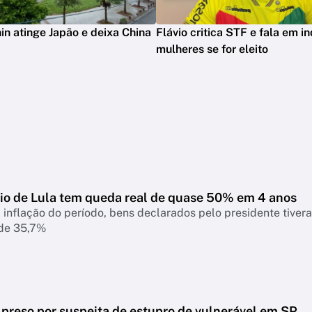
in atinge Japão e deixa China
Flávio critica STF e fala em in
mulheres se for eleito
io de Lula tem queda real de quase 50% em 4 anos
 inflação do período, bens declarados pelo presidente tiver
 de 35,7%
 preso por suspeita de estupro de vulnerável em SP