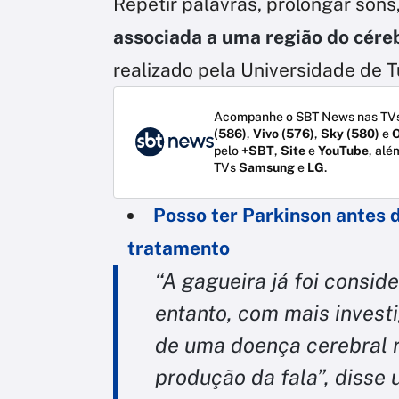
Repetir palavras, prolongar sons,
associada a uma região do céreb
realizado pela Universidade de Tu
Acompanhe o SBT News nas TVs
(586)
,
Vivo (576)
,
Sky (580)
e
O
pelo
+SBT
,
Site
e
YouTube
, alé
TVs
Samsung
e
LG
.
Posso ter Parkinson antes d
tratamento
“A gagueira já foi consid
entanto, com mais invest
de uma doença cerebral 
produção da fala”, disse