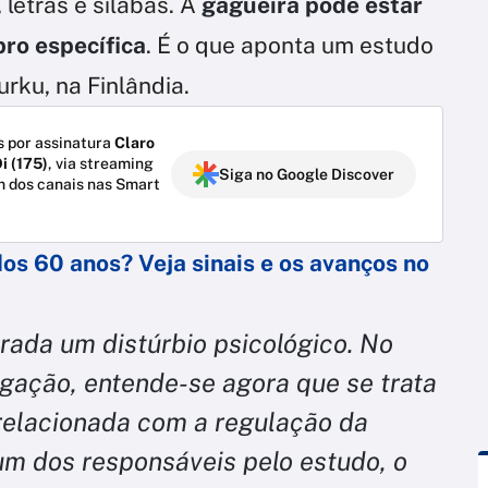
 letras e sílabas. A
gagueira pode estar
ro específica
. É o que aponta um estudo
rku, na Finlândia.
 por assinatura
Claro
i (175)
, via streaming
Siga no Google Discover
m dos canais nas Smart
os 60 anos? Veja sinais e os avanços no
erada um distúrbio psicológico. No
igação, entende-se agora que se trata
relacionada com a regulação da
 um dos responsáveis pelo estudo, o