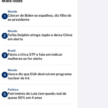
Mais lidas
Mundo
Câncer de Biden se espalhou, diz filho do
1
ex-presidente
Mundo
Tufão Dolphin atinge Japão e deixa China
2
em alerta
Brasil
Flávio critica STF e fala em indicar
3
mulheres se for eleito
Mundo
Vance diz que EUA destruíram programa
4
nuclear do Irã
Política
Patrimônio de Lula tem queda real de
5
quase 50% em 4 anos