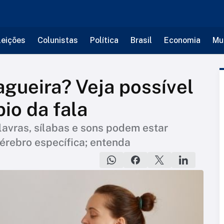
leições
Colunistas
Política
Brasil
Economia
Mu
gueira? Veja possível
io da fala
lavras, sílabas e sons podem estar
érebro específica; entenda