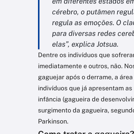
em diferentes estados em
cérebro, o putâmen regul
regula as emoções. O cla
para diversas redes cere
elas”, explica Jotsua.
Dentre os indivíduos que sofrer
imediatamente e outros, não. No
gaguejar após o derrame, a área
indivíduos que já apresentam as
infância (gagueira de desenvolv
surgimento da gagueira, segund
Parkinson.
Como tratar a gagueira