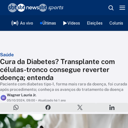
❮
voltar
Editorias
Ao vivo
Últimas
Vídeos
Eleições
Colunista
Saúde
Cura da Diabetes? Transplante com
células-tronco consegue reverter
doença; entenda
Paciente com diabetes tipo-1, forma mais rara da doença, foi curada
após procedimento; conheça os avanços do tratamento da doença
Wagner Lauria Jr.
W
05/10/2024, 09:00
• Atualizado há 1 ano