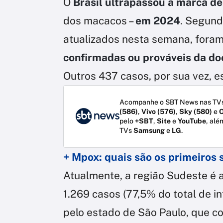
O
Brasil ultrapassou a marca de
dos macacos –
em 2024
. Segund
atualizados nesta semana, foram
confirmadas ou prováveis da d
Outros 437 casos, por sua vez, e
Acompanhe o SBT News nas TVs
(586)
,
Vivo (576)
,
Sky (580)
e
O
pelo
+SBT
,
Site
e
YouTube
, alé
TVs
Samsung
e
LG
.
+ Mpox: quais são os primeiros 
Atualmente, a região Sudeste é 
1.269 casos (77,5% do total de in
pelo estado de São Paulo, que co