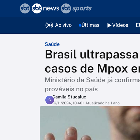
❮
voltar
Editorias
Ao vivo
Últimas
Vídeos
E
Saúde
Brasil ultrapassa
casos de Mpox 
Ministério da Saúde já confirm
prováveis no país
Camila Stucaluc
C
16/11/2024, 10:40
• Atualizado há 1 ano