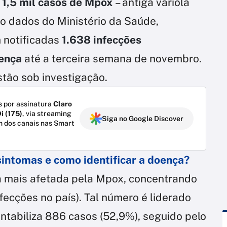
 1,5 mil casos de Mpox
– antiga varíola
o dados do Ministério da Saúde,
 notificadas
1.638 infecções
oença
até a terceira semana de novembro.
stão sob investigação.
 por assinatura
Claro
i (175)
, via streaming
Siga no Google Discover
m dos canais nas Smart
sintomas e como identificar a doença?
a mais afetada pela Mpox, concentrando
fecções no país). Tal número é liderado
ntabiliza 886 casos (52,9%), seguido pelo