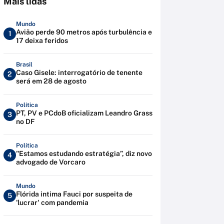
Mais lidas
Mundo
Avião perde 90 metros após turbulência e
1
17 deixa feridos
Brasil
Caso Gisele: interrogatório de tenente
2
será em 28 de agosto
Política
PT, PV e PCdoB oficializam Leandro Grass
3
no DF
Política
"Estamos estudando estratégia”, diz novo
4
advogado de Vorcaro
Mundo
Flórida intima Fauci por suspeita de
5
'lucrar' com pandemia