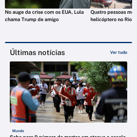
No auge da crise com os EUA, Lula
Quatro pessoas mo
chama Trump de amigo
helicóptero no Rio
Últimas notícias
Ver tudo
Mundo