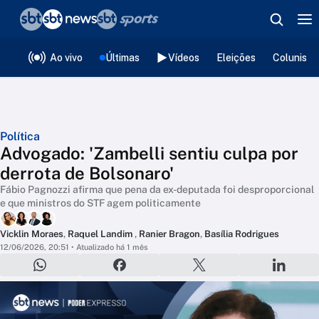
❮
voltar
Editorias
Ao vivo
Últimas
Vídeos
Eleições
Colunista
Política
Advogado: 'Zambelli sentiu culpa por
derrota de Bolsonaro'
Fábio Pagnozzi afirma que pena da ex-deputada foi desproporcional
e que ministros do STF agem politicamente
Vicklin Moraes
,
Raquel Landim
,
Ranier Bragon
,
Basília Rodrigues
12/06/2026, 20:51
• Atualizado há 1 mês