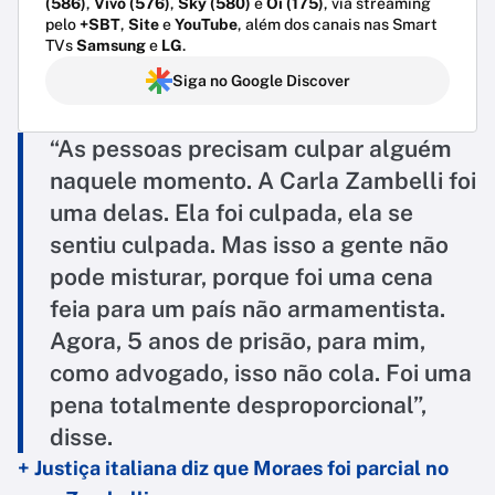
(586)
,
Vivo (576)
,
Sky (580)
e
Oi (175)
, via streaming
pelo
+SBT
,
Site
e
YouTube
, além dos canais nas Smart
TVs
Samsung
e
LG
.
Siga no Google Discover
“As pessoas precisam culpar alguém
naquele momento. A Carla Zambelli foi
uma delas. Ela foi culpada, ela se
sentiu culpada. Mas isso a gente não
pode misturar, porque foi uma cena
feia para um país não armamentista.
Agora, 5 anos de prisão, para mim,
como advogado, isso não cola. Foi uma
pena totalmente desproporcional”,
disse.
+ Justiça italiana diz que Moraes foi parcial no