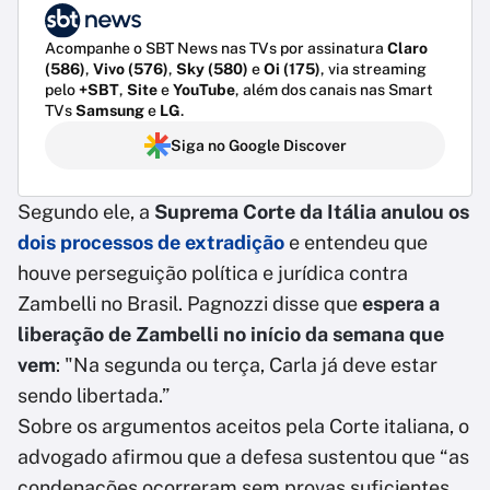
Acompanhe o SBT News nas TVs por assinatura
Claro
(586)
,
Vivo (576)
,
Sky (580)
e
Oi (175)
, via streaming
pelo
+SBT
,
Site
e
YouTube
, além dos canais nas Smart
TVs
Samsung
e
LG
.
Siga no Google Discover
Segundo ele, a
Suprema Corte da Itália anulou os
dois processos de extradição
e entendeu que
houve perseguição política e jurídica contra
Zambelli no Brasil.
Pagnozzi disse que
espera a
liberação de Zambelli no início da semana que
vem
: "Na segunda ou terça, Carla já deve estar
sendo libertada.”
Sobre os argumentos aceitos pela Corte italiana, o
advogado afirmou que a defesa sustentou que “as
condenações ocorreram sem provas suficientes