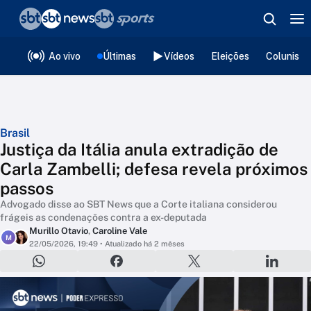
❮
voltar
Editorias
Ao vivo
Últimas
Vídeos
Eleições
Colunista
Brasil
Justiça da Itália anula extradição de
Carla Zambelli; defesa revela próximos
passos
Advogado disse ao SBT News que a Corte italiana considerou
frágeis as condenações contra a ex-deputada
Murillo Otavio
,
Caroline Vale
M
22/05/2026, 19:49
• Atualizado há 2 mêses