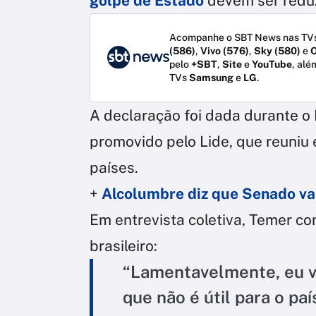
golpe de Estado
devem ser redu
Acompanhe o SBT News nas TVs
(586)
,
Vivo (576)
,
Sky (580)
e
O
pelo
+SBT
,
Site
e
YouTube
, alé
TVs
Samsung
e
LG
.
A declaração foi dada durante o
promovido pelo Lide, que reuniu
países.
+
Alcolumbre diz que Senado va
Em entrevista coletiva, Temer co
brasileiro:
“Lamentavelmente, eu v
que não é útil para o p