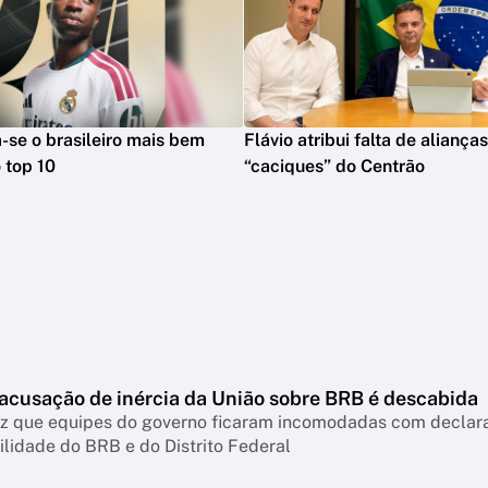
na-se o brasileiro mais bem
Flávio atribui falta de aliança
 top 10
“caciques” do Centrão
 acusação de inércia da União sobre BRB é descabida
diz que equipes do governo ficaram incomodadas com declar
lidade do BRB e do Distrito Federal