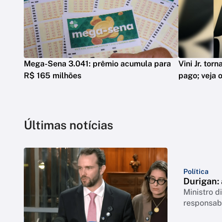
Mega-Sena 3.041: prêmio acumula para
Vini Jr. tor
R$ 165 milhões
pago; veja o
Últimas notícias
Política
Durigan:
Ministro 
responsabi