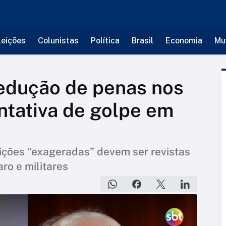
leições
Colunistas
Política
Brasil
Economia
Mu
edução de penas nos
ntativa de golpe em
ições “exageradas” devem ser revistas
ro e militares