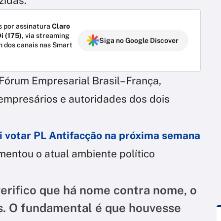
zidas.
 por assinatura
Claro
i (175)
, via streaming
Siga no Google Discover
m dos canais nas Smart
 Fórum Empresarial Brasil–França,
 empresários e autoridades dos dois
i votar PL Antifacção na próxima semana
mentou o atual ambiente político
erifico que há nome contra nome, o
aís. O fundamental é que houvesse