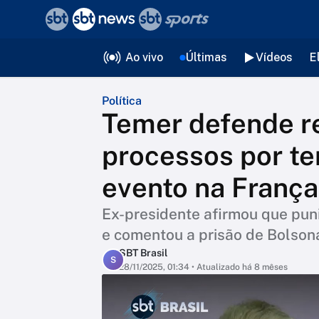
❮
voltar
Editorias
Ao vivo
Últimas
Vídeos
E
Política
Temer defende r
processos por te
evento na França
Ex-presidente afirmou que pun
e comentou a prisão de Bolsona
SBT Brasil
S
28/11/2025, 01:34
• Atualizado há 8 mêses