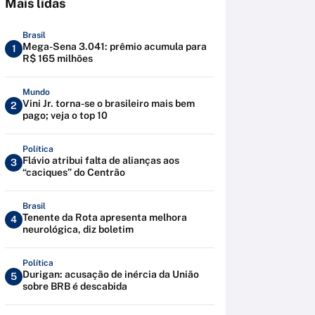
Mais lidas
Brasil
Mega-Sena 3.041: prêmio acumula para
1
R$ 165 milhões
Mundo
Vini Jr. torna-se o brasileiro mais bem
2
pago; veja o top 10
Política
Flávio atribui falta de alianças aos
3
“caciques” do Centrão
Brasil
Tenente da Rota apresenta melhora
4
neurológica, diz boletim
Política
Durigan: acusação de inércia da União
5
sobre BRB é descabida