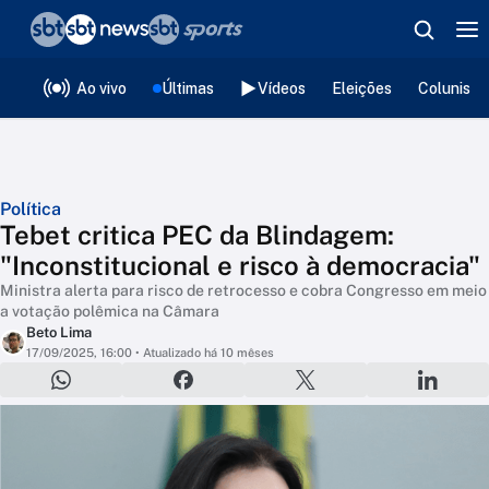
❮
voltar
Editorias
Ao vivo
Últimas
Vídeos
Eleições
Colunista
Política
Tebet critica PEC da Blindagem:
"Inconstitucional e risco à democracia"
Ministra alerta para risco de retrocesso e cobra Congresso em meio
a votação polêmica na Câmara
Beto Lima
17/09/2025, 16:00
• Atualizado há 10 mêses