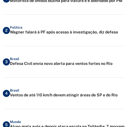
Motorista de ônibus buzina para viatura e é abordado por PM
Política
2
Wagner falará à PF após acesso à investigação, diz defesa
Brasil
3
Defesa Civil envia novo alerta para ventos fortes no Rio
Brasil
4
Ventos de até 110 km/h devem atingir áreas de SP e do Rio
Mundo
5
Aluno mata avós e depois ataca escola na Tailândia; 7 morrem