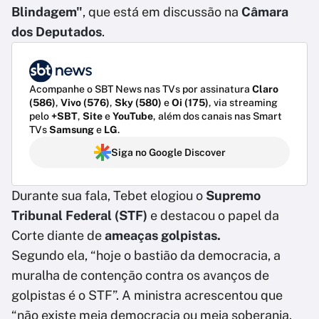
Blindagem"
, que está em discussão na
Câmara
dos Deputados
.
Acompanhe o SBT News nas TVs por assinatura
Claro
(586)
,
Vivo (576)
,
Sky (580)
e
Oi (175)
, via streaming
pelo
+SBT
,
Site
e
YouTube
, além dos canais nas Smart
TVs
Samsung
e
LG
.
Siga no Google Discover
Durante sua fala, Tebet elogiou o
Supremo
Tribunal Federal (STF)
e destacou o papel da
Corte diante de
ameaças golpistas.
Segundo ela, “hoje o bastião da democracia, a
muralha de contenção contra os avanços de
golpistas é o STF”. A ministra acrescentou que
“não existe meia democracia ou meia soberania.