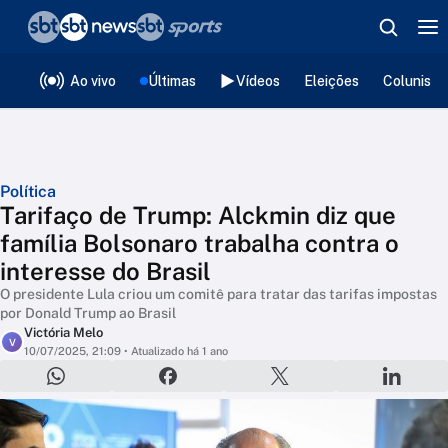
❮
voltar
Editorias
Ao vivo
Últimas
Vídeos
Eleições
Colunista
Política
Tarifaço de Trump: Alckmin diz que
família Bolsonaro trabalha contra o
interesse do Brasil
O presidente Lula criou um comitê para tratar das tarifas impostas
por Donald Trump ao Brasil
Victória Melo
V
10/07/2025, 21:09
• Atualizado há 1 ano