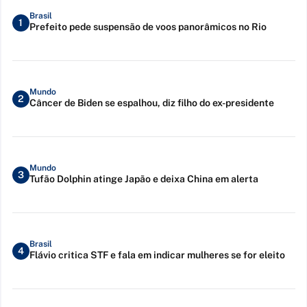
Brasil
1
Prefeito pede suspensão de voos panorâmicos no Rio
Mundo
2
Câncer de Biden se espalhou, diz filho do ex-presidente
Mundo
3
Tufão Dolphin atinge Japão e deixa China em alerta
Brasil
4
Flávio critica STF e fala em indicar mulheres se for eleito