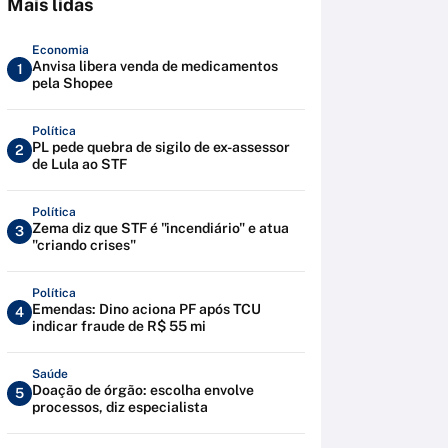
Mais lidas
Economia
Anvisa libera venda de medicamentos
1
pela Shopee
Política
PL pede quebra de sigilo de ex-assessor
2
de Lula ao STF
Política
Zema diz que STF é "incendiário" e atua
3
"criando crises"
Política
Emendas: Dino aciona PF após TCU
4
indicar fraude de R$ 55 mi
Saúde
Doação de órgão: escolha envolve
5
processos, diz especialista