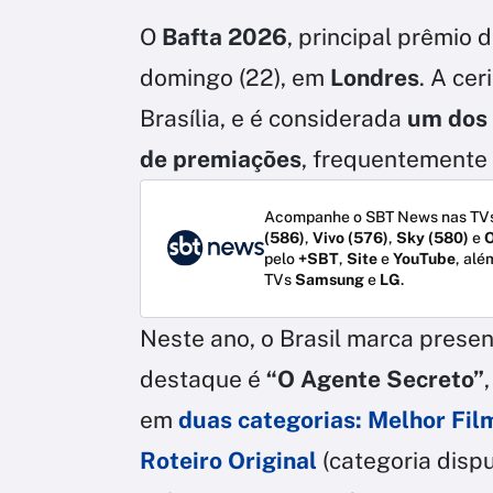
O
Bafta 2026
, principal prêmio 
domingo (22), em
Londres
. A ce
Brasília, e é considerada
um dos 
de premiações
, frequentemente
Acompanhe o SBT News nas TVs
(586)
,
Vivo (576)
,
Sky (580)
e
O
pelo
+SBT
,
Site
e
YouTube
, alé
TVs
Samsung
e
LG
.
Neste ano, o Brasil marca prese
destaque é
“O Agente Secreto”
em
duas categorias: Melhor Fil
Roteiro Original
(categoria disp