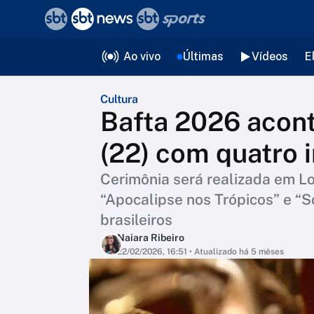
❮
voltar
Editorias
Ao vivo
Últimas
Vídeos
E
Cultura
Bafta 2026 acon
(22) com quatro i
Cerimônia será realizada em L
“Apocalipse nos Trópicos” e “S
brasileiros
Naiara Ribeiro
22/02/2026, 16:51
• Atualizado há 5 mêses