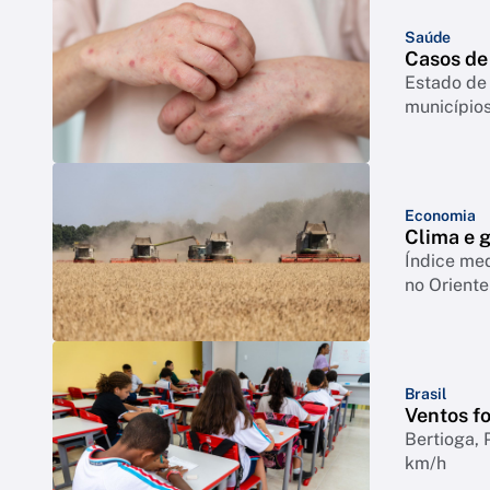
Saúde
Casos de
Estado de 
município
Economia
Clima e 
Índice med
no Orient
Brasil
Ventos f
Bertioga, 
km/h