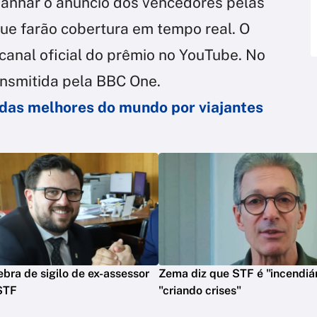
panhar o anúncio dos vencedores pelas
que farão cobertura em tempo real. O
canal oficial do prêmio no YouTube. No
ansmitida pela BBC One.
 das melhores do mundo por viajantes
bra de sigilo de ex-assessor
Zema diz que STF é "incendiár
STF
"criando crises"