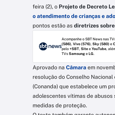
feira (2), o
Projeto de Decreto Le
o atendimento de crianças e ad
pontos estão as
diretrizes sobre
Acompanhe o SBT News nas TVs
(586)
,
Vivo (576)
,
Sky (580)
e
O
pelo
+SBT
,
Site
e
YouTube
, alé
TVs
Samsung
e
LG
.
Aprovado na
Câmara
em novembr
resolução do Conselho Nacional 
(Conanda) que estabelece um pro
adolescentes vítimas de abusos 
medidas de proteção.
O texto também garante autonom