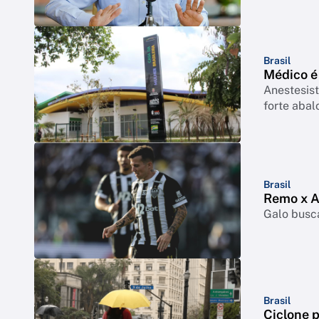
Brasil
Médico é
Anestesist
forte abal
Brasil
Remo x At
Galo busca
Brasil
Ciclone p