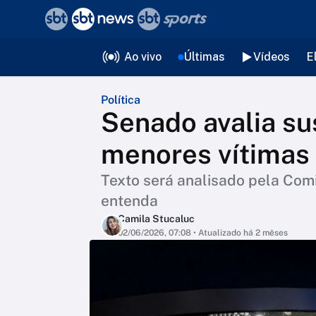
❮
voltar
Editorias
Ao vivo
Últimas
Vídeos
E
Política
Senado avalia su
menores vítimas
Texto será analisado pela Com
entenda
Camila Stucaluc
02/06/2026, 07:08
• Atualizado há 2 mêses