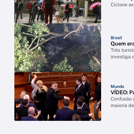
Ciclone ex
Brasil
Quem era
Três turis
investiga 
Mundo
VÍDEO: P
Confusão o
maioria de