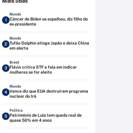
Mais lidas
Mundo
Câncer de Biden se espalhou, diz filho do
1
ex-presidente
Mundo
Tufão Dolphin atinge Japão e deixa China
2
em alerta
Brasil
Flávio critica STF e fala em indicar
3
mulheres se for eleito
Mundo
Vance diz que EUA destruíram programa
4
nuclear do Irã
Política
Patrimônio de Lula tem queda real de
5
quase 50% em 4 anos