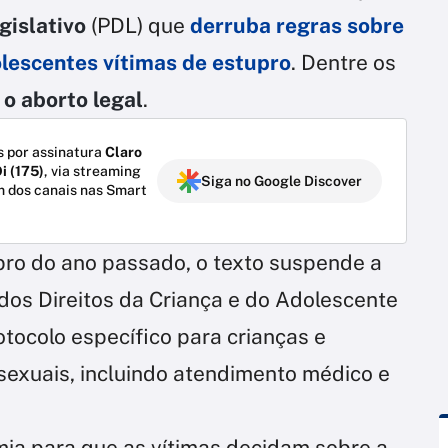
gislativo
(PDL) que
derruba regras sobre
olescentes vítimas de estupro
. Dentre os
 o aborto legal
.
 por assinatura
Claro
i (175)
, via streaming
Siga no Google Discover
m dos canais nas Smart
o do ano passado, o texto suspende a
dos Direitos da Criança e do Adolescente
tocolo específico para crianças e
sexuais, incluindo atendimento médico e
ia para que as vítimas decidam sobre a