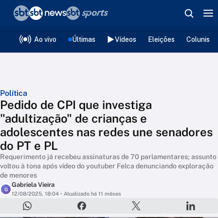
❮
voltar
Editorias
Ao vivo
Últimas
Vídeos
Eleições
Colunista
Política
Pedido de CPI que investiga
"adultização" de crianças e
adolescentes nas redes une senadores
do PT e PL
Requerimento já recebeu assinaturas de 70 parlamentares; assunto
voltou à tona após vídeo do youtuber Felca denunciando exploração
de menores
Gabriela Vieira
G
12/08/2025, 18:04
• Atualizado há 11 mêses