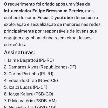
O requerimento foi criado após um
vídeo do
influenciador Felipe Bressanim Pereira
, mais
conhecido como
Felca
. O
youtuber
denunciou a
exploração e sexualização de menores nas redes,
principalmente por responsáveis
de jovens
que
engajam e ganham dinheiro em cima desses
conteúdos.
Assinaturas:
1. Jaime Bagattoli (PL-RO)
2. Damares Alves (Republicanos-DF)
3. Carlos Portinho (PL-RJ)
4. Eduardo Girão (Novo-CE)
5. Izalci Lucas (PL-DF)
6. Jorge Kajuru (PSB-GO)
7. Plínio Valério (PSDB-AM)
8. Nelsinho Trad (PSD-MS)