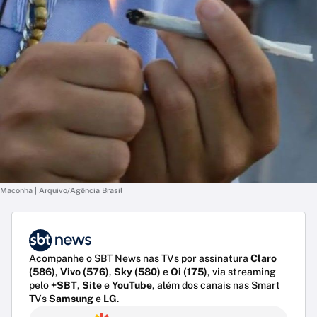
Maconha | Arquivo/Agência Brasil
Acompanhe o SBT News nas TVs por assinatura
Claro
(586)
,
Vivo (576)
,
Sky (580)
e
Oi (175)
, via streaming
pelo
+SBT
,
Site
e
YouTube
, além dos canais nas Smart
TVs
Samsung
e
LG
.