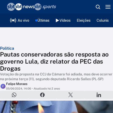
❮
voltar
Editorias
Ao vivo
Últimas
Vídeos
Eleições
Colunista
Política
Pautas conservadoras são resposta ao
governo Lula, diz relator da PEC das
Drogas
Votação da proposta na CCJ da Câmara foi adiada, mas deve ocorrer
na próxima terça (11), segundo deputado Ricardo Salles (PL-SP)
Felipe Moraes
F
05/06/2024, 14:06
• Atualizado há 2 anos