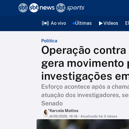
❮
voltar
Editorias
Ao vivo
Últimas
Vídeos
E
Política
Operação contra 
gera movimento 
investigações em
Esforço acontece após a chama
atuação dos investigadores, s
Senado
Marcela Mattos
09/05/2026, 16:18
• Atualizado há 3 mêses