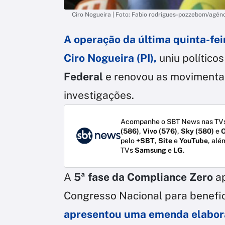
Ciro Nogueira | Foto: Fabio rodrigues-pozzebom/agênc
A operação da última quinta-fei
Ciro Nogueira (PI),
uniu político
Federal
e renovou as movimentaç
investigações.
Acompanhe o SBT News nas TVs
(586)
,
Vivo (576)
,
Sky (580)
e
O
pelo
+SBT
,
Site
e
YouTube
, alé
TVs
Samsung
e
LG
.
A
5ª fase da Compliance Zero
a
Congresso Nacional para benefic
apresentou uma emenda elabora