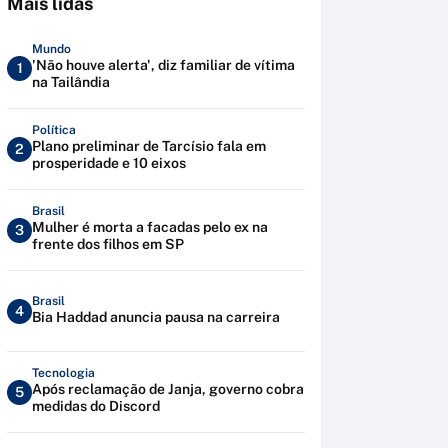
Mais lidas
Mundo
'Não houve alerta', diz familiar de vítima
1
na Tailândia
Política
Plano preliminar de Tarcísio fala em
2
prosperidade e 10 eixos
Brasil
Mulher é morta a facadas pelo ex na
3
frente dos filhos em SP
Brasil
4
Bia Haddad anuncia pausa na carreira
Tecnologia
Após reclamação de Janja, governo cobra
5
medidas do Discord