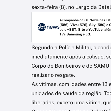
sexta-feira (8), no Largo da Batal
Acompanhe o SBT News nas TVs
(586)
,
Vivo (576)
,
Sky (580)
e
O
pelo
+SBT
,
Site
e
YouTube
, alé
TVs
Samsung
e
LG
.
Segundo a Polícia Militar, o condu
imediatamente após a colisão, se
Corpo de Bombeiros e do SAMU f
realizar o resgate.
As vítimas, com idades entre 13
unidades de saúde da região. T
liberadas, exceto uma vítima, q