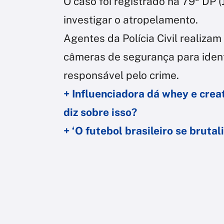
O caso foi registrado na 79ª DP (
investigar o atropelamento.
Agentes da Polícia Civil realiza
câmeras de segurança para identif
responsável pelo crime.
+ Influenciadora dá whey e creat
diz sobre isso?
+ ‘O futebol brasileiro se brutal