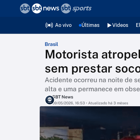
❮
voltar
Editorias
Ao vivo
Últimas
Vídeos
E
Brasil
Motorista atropel
sem prestar soco
Acidente ocorreu na noite de se
alta e uma permanece em obse
SBT News
09/05/2026, 16:53
• Atualizado há 3 mêses