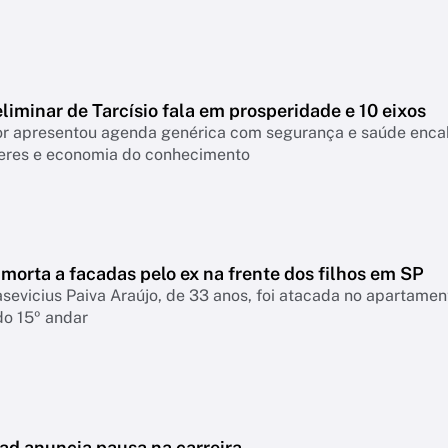
liminar de Tarcísio fala em prosperidade e 10 eixos
 apresentou agenda genérica com segurança e saúde encabeçan
eres e economia do conhecimento
morta a facadas pelo ex na frente dos filhos em SP
asevicius Paiva Araújo, de 33 anos, foi atacada no apartame
do 15º andar
ad anuncia pausa na carreira