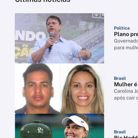
Política
Plano pre
Governador
para mulh
Brasil
Mulher é 
Carolina J
após cair 
Brasil
Bia Hadd