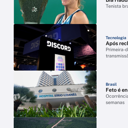
Tenista br
Tecnologia
Após rec
Primeira-d
transmiss
Brasil
Feto é e
Ocorrência
semanas