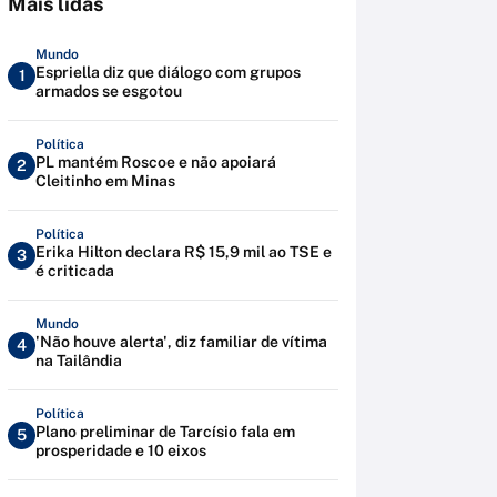
Mais lidas
Mundo
Espriella diz que diálogo com grupos
1
armados se esgotou
Política
PL mantém Roscoe e não apoiará
2
Cleitinho em Minas
Política
Erika Hilton declara R$ 15,9 mil ao TSE e
3
é criticada
Mundo
'Não houve alerta', diz familiar de vítima
4
na Tailândia
Política
Plano preliminar de Tarcísio fala em
5
prosperidade e 10 eixos