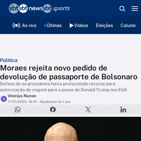
❮
voltar
Editorias
Ao vivo
Últimas
Vídeos
Eleições
Colunista
Política
Moraes rejeita novo pedido de
devolução de passaporte de Bolsonaro
Defesa do ex-presidente havia protocolado recurso para
autorização de viagem para a posse de Donald Trump nos EUA
Vinícius Nunes
V
17/01/2025, 16:10
• Atualizado há 1 ano