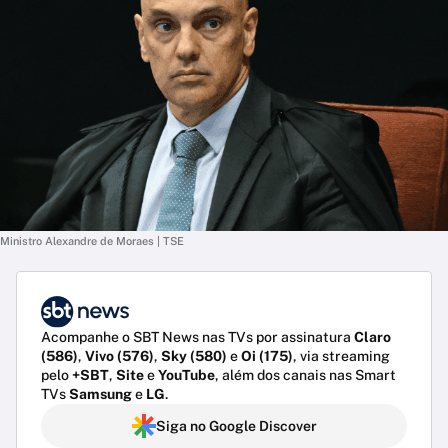
Ministro Alexandre de Moraes | TSE
Acompanhe o SBT News nas TVs por assinatura
Claro
(586)
,
Vivo (576)
,
Sky (580)
e
Oi (175)
, via streaming
pelo
+SBT
,
Site
e
YouTube
, além dos canais nas Smart
TVs
Samsung
e
LG
.
Siga no Google Discover