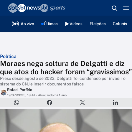
❮
voltar
Editorias
Ao vivo
Últimas
Vídeos
Eleições
Colunista
Política
Moraes nega soltura de Delgatti e diz
que atos do hacker foram “gravíssimos”
Preso desde agosto de 2023, Delgatti foi condenado por invadir o
sistema do CNJ e inserir documentos falsos
Rafael Porfírio
19/07/2025, 18:41
• Atualizado há 1 ano