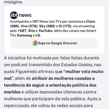
misógino.
Acompanhe o SBT News nas TVs por assinatura
Claro
(586)
,
Vivo (576)
,
Sky (580)
e
Oi (175)
, via streaming
pelo
+SBT
,
Site
e
YouTube
, além dos canais nas Smart
TVs
Samsung
e
LG
.
Siga no Google Discover
A iniciativa foi motivada por falas feitas durante
um podcast transmitido dos Estados Unidos, nas
quais Figueiredo afirmou qu
e “mulher vota muito
mal
”, além de
atribuir às mulheres casadas a
tendência de seguir a orientação política dos
maridos
e utilizar expressões ofensivas contra
mulheres que participam da vida pública. Após a
repercussão, ele voltou às redes sociais para