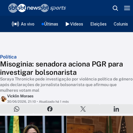
❮
voltar
Editorias
Ao vivo
Últimas
Vídeos
Eleições
Colunista
Política
Misoginia: senadora aciona PGR para
investigar bolsonarista
Soraya Thronicke pede investigação por violência política de gênero
após declarações de jornalista bolsonarista que afirmou que
mulheres votam mal
Vicklin Moraes
30/06/2026, 21:10
• Atualizado há 1 mês