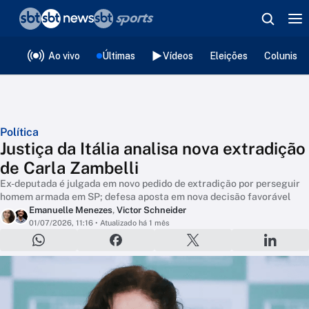
❮
voltar
Editorias
Ao vivo
Últimas
Vídeos
Eleições
Colunista
Política
Justiça da Itália analisa nova extradição
de Carla Zambelli
Ex-deputada é julgada em novo pedido de extradição por perseguir
homem armada em SP; defesa aposta em nova decisão favorável
Emanuelle Menezes
,
Victor Schneider
01/07/2026, 11:16
• Atualizado há 1 mês