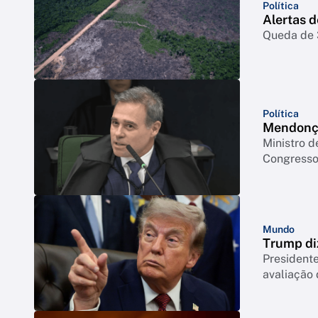
Política
Alertas 
Queda de 3
Política
Mendonça
Ministro d
Congresso 
Mundo
Trump di
Presidente
avaliação