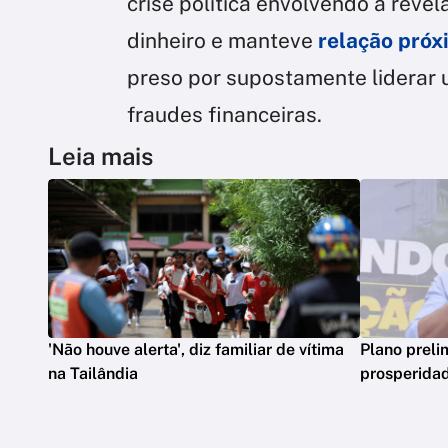
crise política envolvendo a reve
dinheiro e manteve
relação próx
preso por supostamente liderar 
fraudes financeiras.
Leia mais
'Não houve alerta', diz familiar de vítima
Plano preli
na Tailândia
prosperidad