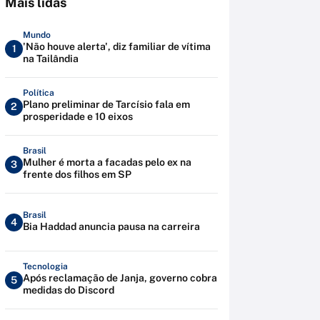
Mais lidas
Mundo
'Não houve alerta', diz familiar de vítima
1
na Tailândia
Política
Plano preliminar de Tarcísio fala em
2
prosperidade e 10 eixos
Brasil
Mulher é morta a facadas pelo ex na
3
frente dos filhos em SP
Brasil
4
Bia Haddad anuncia pausa na carreira
Tecnologia
Após reclamação de Janja, governo cobra
5
medidas do Discord