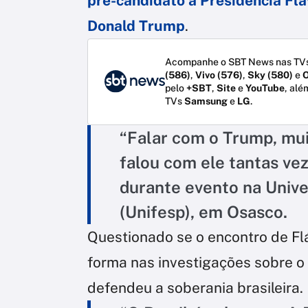
pré-candidato à Presidência Fl
Donald Trump
.
Acompanhe o SBT News nas TVs
(586)
,
Vivo (576)
,
Sky (580)
e
O
pelo
+SBT
,
Site
e
YouTube
, alé
TVs
Samsung
e
LG
.
“Falar com o Trump, muit
falou com ele tantas vez
durante evento na Unive
(Unifesp), em Osasco.
Questionado se o encontro de Fl
forma nas investigações sobre o
defendeu a soberania brasileira.