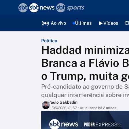
❮
voltar
Editorias
Ao vivo
Últimas
Vídeos
E
Política
Haddad minimiza
Branca a Flávio 
o Trump, muita g
Pré-candidato ao governo de S
qualquer interferência sobre i
Paulo Sabbadin
21/05/2026, 21:57
• Atualizado há 2 mêses