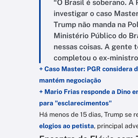
“O Brasil é soberano. A 
investigar o caso Maste
Trump não manda na Pol
Ministério Público do B
nessas coisas. A gente t
completou o ex-ministro
+ Caso Master: PGR considera d
mantém negociação
+ Mario Frias responde a Dino em
para "esclarecimentos"
Há menos de 15 dias, Trump se r
elogios ao petista
, principal adv