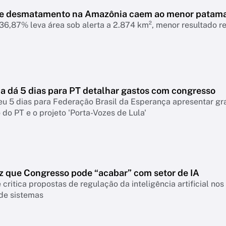
de desmatamento na Amazônia caem ao menor patam
6,87% leva área sob alerta a 2.874 km², menor resultado r
 dá 5 dias para PT detalhar gastos com congresso
eu 5 dias para Federação Brasil da Esperança apresentar g
do PT e o projeto 'Porta-Vozes de Lula'
z que Congresso pode “acabar” com setor de IA
 critica propostas de regulação da inteligência artificial n
 de sistemas