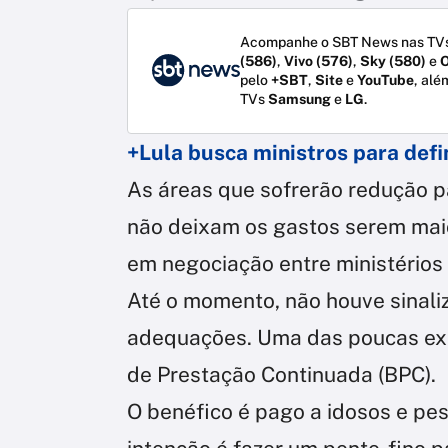
Acompanhe o SBT News nas TVs
(586)
,
Vivo (576)
,
Sky (580)
e
O
pelo
+SBT
,
Site
e
YouTube
, alé
TVs
Samsung
e
LG
.
+Lula busca ministros para def
As áreas que sofrerão redução p
não deixam os gastos serem maio
em negociação entre ministérios 
Até o momento, não houve sinali
adequações. Uma das poucas exp
de Prestação Continuada (BPC).
O benéfico é pago a idosos e pes