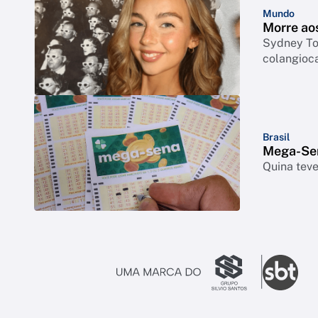
Mundo
Morre ao
Sydney Tow
colangioc
Brasil
Mega-Sen
Quina tev