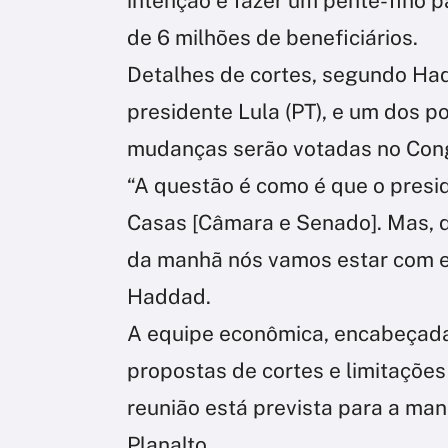
intenção é fazer um pente-fino pa
de 6 milhões de beneficiários.
Detalhes de cortes, segundo Ha
presidente Lula (PT), e um dos 
mudanças serão votadas no Cong
“A questão é como é que o presid
Casas [Câmara e Senado]. Mas, da
da manhã nós vamos estar com e
Haddad.
A equipe econômica, encabeçada
propostas de cortes e limitaçõe
reunião está prevista para a man
Planalto.