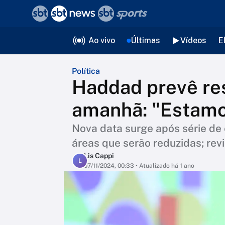
❮
voltar
Editorias
Ao vivo
Últimas
Vídeos
E
Política
Haddad prevê res
amanhã: "Estamos
Nova data surge após série de 
áreas que serão reduzidas; rev
Lis Cappi
L
07/11/2024, 00:33
• Atualizado há 1 ano