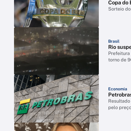
Copa do B
Sorteio do
Brasil
Rio suspe
Prefeitura
torno de 
Economia
Petrobras
Resultado 
pelo preço