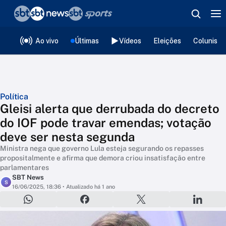
❮
voltar
Editorias
Ao vivo
Últimas
Vídeos
Eleições
Colunista
Política
Gleisi alerta que derrubada do decreto
do IOF pode travar emendas; votação
deve ser nesta segunda
Ministra nega que governo Lula esteja segurando os repasses
propositalmente e afirma que demora criou insatisfação entre
parlamentares
SBT News
S
16/06/2025, 18:36
• Atualizado há 1 ano