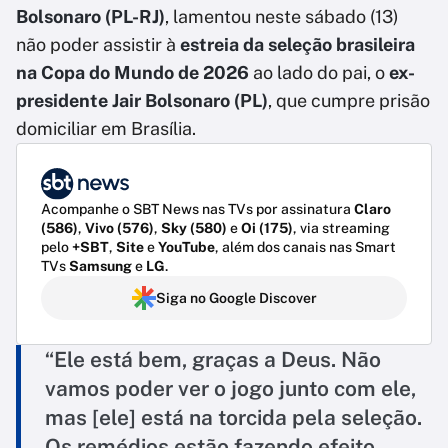
Bolsonaro (PL-RJ)
, lamentou neste sábado (13)
não poder assistir à
estreia da seleção brasileira
na Copa do Mundo de 2026
ao lado do pai, o
ex-
presidente Jair Bolsonaro (PL)
, que cumpre prisão
domiciliar em Brasília.
Acompanhe o SBT News nas TVs por assinatura
Claro
(586)
,
Vivo (576)
,
Sky (580)
e
Oi (175)
, via streaming
pelo
+SBT
,
Site
e
YouTube
, além dos canais nas Smart
TVs
Samsung
e
LG
.
Siga no Google Discover
“Ele está bem, graças a Deus. Não
vamos poder ver o jogo junto com ele,
mas [ele] está na torcida pela seleção.
Os remédios estão fazendo efeito,