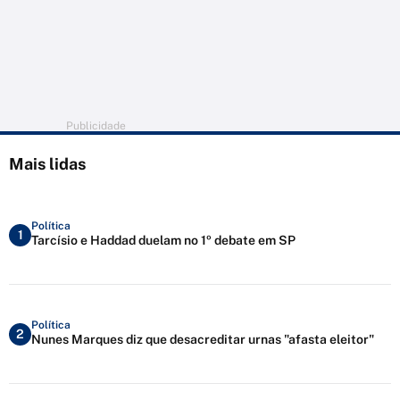
Publicidade
Mais lidas
Política
1
Tarcísio e Haddad duelam no 1º debate em SP
Política
2
Nunes Marques diz que desacreditar urnas "afasta eleitor"