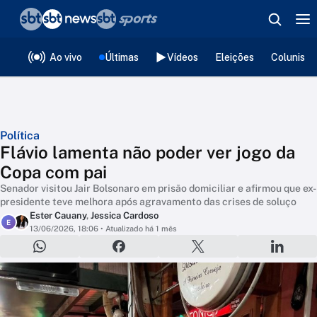
❮
voltar
Editorias
Ao vivo
Últimas
Vídeos
Eleições
Colunista
Política
Flávio lamenta não poder ver jogo da
Copa com pai
Senador visitou Jair Bolsonaro em prisão domiciliar e afirmou que ex-
presidente teve melhora após agravamento das crises de soluço
Ester Cauany
,
Jessica Cardoso
E
13/06/2026, 18:06
• Atualizado há 1 mês