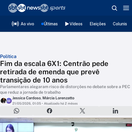
❮
voltar
Editorias
Ao vivo
Últimas
Vídeos
Eleições
Colunista
Política
Fim da escala 6X1: Centrão pede
retirada de emenda que prevê
transição de 10 anos
Parlamentares alegaram risco de distorções no debate sobre a PEC
que reduz a jornada de trabalho
Jessica Cardoso
,
Márcia Lorenzatto
M
21/05/2026, 01:05
• Atualizado há 2 mêses